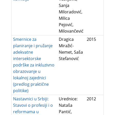
Sanja
Miloradović,
Milica
Pejović,
Milovančević
Smernice za
Dragica
2015
planiranje i pružanje
Miražić-
adekvatne
Nemet,
Saša
intersektorske
Stefanović
podrške za inkluzivno
obrazovanje u
lokalnoj zajednici
(predlog praktične
politike)
Nastavnici u Srbiji:
Urednice:
2012
Stavovi o profesiji i o
Nataša
reformama u
Pantić,